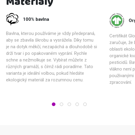
Materiály
100% bavlna
Or
Bavlna, kterou používáme je vždy předepraná,
Certifikát Gl
aby se zbavila škrobu a vysrážela. Díky tomu
zaručuje, že
je na dotyk měkčí, nezapáchá a dlouhodobě si
oblasti ekolo
drží tvar i po opakovaném vyprání. Rychle
organické kva
schne a nežmolkuje se. Vybírat můžete z
pesticidů. Ba
různých gramáží, s čímž rádi poradíme. Tato
vlákno není 
varianta je ideální volbou, pokud hledáte
používanými 
ekologický materiál za rozumnou cenu.
zpracování.