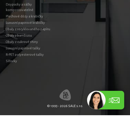
Doypacky a sáčky
kompostovatelné
Plechové dózy a krabičky
Luxusní papirové krabičky
Obaly z recyklovaného papíru
Obaly z bambusu
Obaly z cukrové třtiny
Luxusní papírové tašky
R-PET polyesterové tašky
Síťovky
© 1993 - 2026 SALE s.r.o.