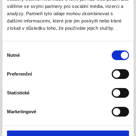
sdílíme se svými partnery pro sociální média, inzerci a
analýzy. Partneři tyto údaje mohou zkombinovat s
dalšími informacemi, které jste jim poskytli nebo které
získali v důsledku toho, že používáte jejich služby.
Potřebujete poradit?
+420 731 392 151
Výběr
Po - Pá: 8 - 17 hod
Nutné
souhlasu
sale@sale-ostrava.cz
Preferenční
Statistické
Proč SALE
Marketingové