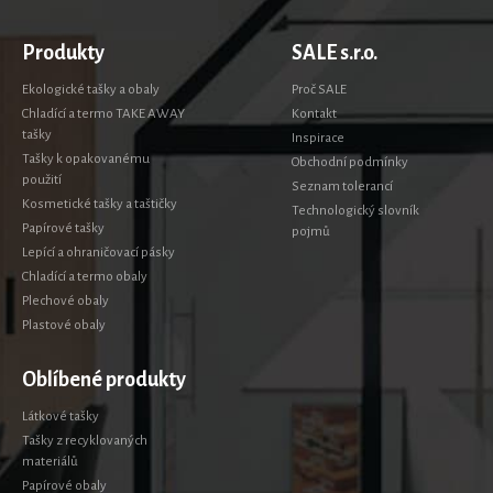
Produkty
SALE s.r.o.
Ekologické tašky a obaly
Proč SALE
Chladící a termo TAKE AWAY
Kontakt
tašky
Inspirace
Tašky k opakovanému
Obchodní podmínky
použití
Seznam tolerancí
Kosmetické tašky a taštičky
Technologický slovník
Papírové tašky
pojmů
Lepící a ohraničovací pásky
Chladící a termo obaly
Plechové obaly
Plastové obaly
Oblíbené produkty
Látkové tašky
Tašky z recyklovaných
materiálů
Papírové obaly