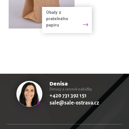
Obaly z
pratelného
papíru
Denisa
Dotazy a cenové nabídky
+420 731 392 151
sale@sale-ostrava.cz