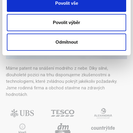
Povolit vše
Povolit výběr
Odmítnout
Máme patent na snášení modrého z nebe. Díky silné,
dlouholeté pozici na trhu disponujeme zkušenostmi a
technologiemi, které zvládnou pokrýt jakékoliv požadavky.
Jsme rodinná firma a obchod stavíme na zdravých
hodnotách.