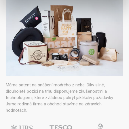
Máme patent na snášení modrého z nebe. Díky silné,
dlouholeté pozici na trhu disponujeme zkušenostmi a
technologiemi, které zvládnou pokrýt jakékoliv požadavky.
Jsme rodinná firma a obchod stavíme na zdravých
hodnotách.