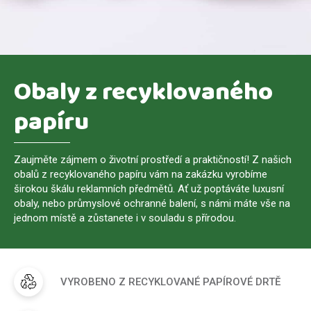
Obaly z recyklovaného
papíru
Zaujměte zájmem o životní prostředí a praktičností! Z našich
obalů z recyklovaného papíru vám na zakázku vyrobíme
širokou škálu reklamních předmětů. Ať už poptáváte luxusní
obaly, nebo průmyslové ochranné balení, s námi máte vše na
jednom místě a zůstanete i v souladu s přírodou.
VYROBENO Z RECYKLOVANÉ PAPÍROVÉ DRTĚ