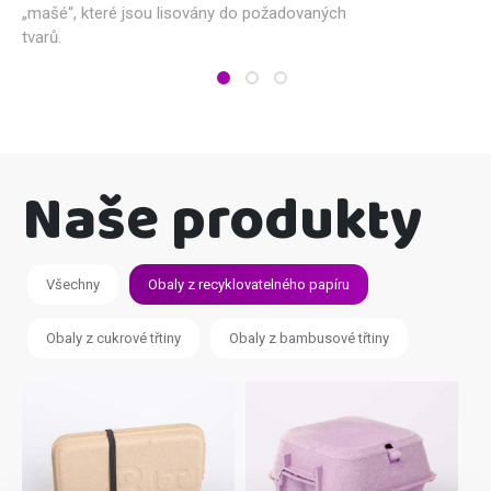
„mašé“, které jsou lisovány do požadovaných
tvarů.
Naše produkty
Všechny
Obaly z recyklovatelného papíru
Obaly z cukrové třtiny
Obaly z bambusové třtiny