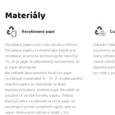
Materiály
Recyklovaný papír
Cu
Recyklace papíru má u nás dlouhou historii.
Odpadní vlákn
Recyklace papíru, podobně jako každá jiná
za pomocí po
recyklace, je proces technologicky náročný,
tvarů, předev
To, že je papír recyklovatelný neznamená, že
menší zátěží 
je papír ekologický.
klasické pla
Na základě laboratorních testů lze papír
pro styk s p
recyklovat maximálně 4 – 5×. Z recyklovaného
starého papíru se nejčastěji vyrábějí
lepenkové krabice, toaletní papír. Recyklát se
používá i k výrobě nového papíru. Vlákna,
která již nelze recyklovat na nový papír, se
používají k výrobě izolačních výplní, plat na
vejce, návinových ruliček a obalů z tzv.