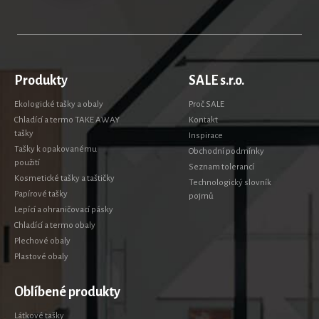
Produkty
SALE s.r.o.
Ekologické tašky a obaly
Proč SALE
Chladící a termo TAKE AWAY
Kontakt
tašky
Inspirace
Tašky k opakovanému
Obchodní podmínky
použití
Seznam tolerancí
Kosmetické tašky a taštičky
Technologický slovník
Papírové tašky
pojmů
Lepící a ohraničovací pásky
Chladící a termo obaly
Plechové obaly
Plastové obaly
Oblíbené produkty
Látkové tašky