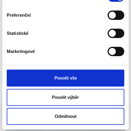
Preferenční
Statistické
Marketingové
Potřebujete poradit?
+420 731 392 151
Po - Pá: 8 - 17 hod
Povolit vše
sale@sale-ostrava.cz
Povolit výběr
Proč SALE
Odmítnout