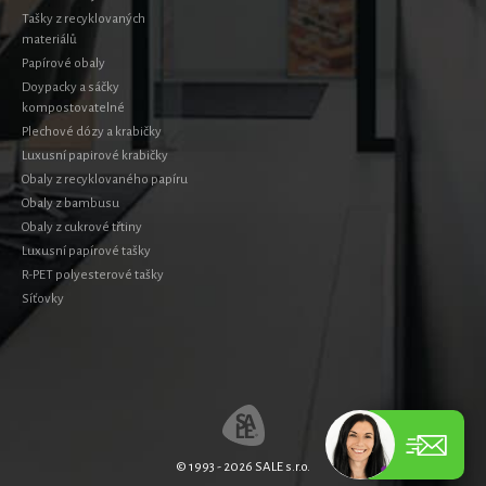
Tašky z recyklovaných
materiálů
Papírové obaly
Doypacky a sáčky
kompostovatelné
Plechové dózy a krabičky
Luxusní papirové krabičky
Obaly z recyklovaného papíru
Obaly z bambusu
Obaly z cukrové třtiny
Luxusní papírové tašky
R-PET polyesterové tašky
Síťovky
© 1993 - 2026 SALE s.r.o.