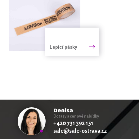
Lepicí pásky
Denisa
Dotazy a cenové nabídky
+420 731 392 151
sale@sale-ostrava.cz