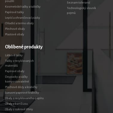
použití
Seznam tolerancí
Kosmetické tašky a taštičky
Technologický slovník
Papírové tašky
pojmů
Lepící a ohraničovací pásky
Chladící a termo obaly
Plechové obaly
Plastové obaly
Oblíbené produkty
Látkové tašky
Tašky z recyklovaných
materiálů
Papírové obaly
Doypacky a sáčky
kompostovatelné
Plechové dózy a krabičky
Luxusní papirové krabičky
Obaly z recyklovaného papíru
Obaly z bambusu
Obaly z cukrové třtiny