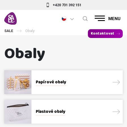
+420 731 392 151
MENU
SALE
Obaly
Kontaktovat
Obaly
Papírové obaly
Plastové obaly