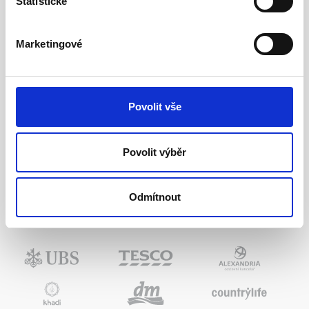
Statistické
Marketingové
Povolit vše
Povolit výběr
Máme patent na snášení modrého z nebe. Díky silné,
dlouholeté pozici na trhu disponujeme zkušenostmi a
technologiemi, které zvládnou pokrýt jakékoliv požadavky.
Odmítnout
Jsme rodinná firma a obchod stavíme na zdravých
hodnotách.