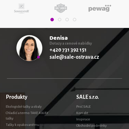
Denisa
Dotazy a cenové nabídky
+420 731 392 151
sale@sale-ostrava.cz
Produkty
SALE s.r.o.
Ekologické tašky a obaly
Proč SALE
Chladící a termo TAKE AWAY
Kontakt
tašky
Inspirace
Tašky k opakovanému
Obchodní podmínky