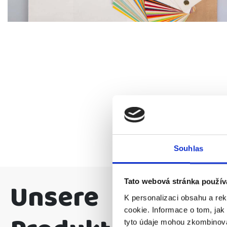
Souhlas
Unsere
Tato webová stránka použív
K personalizaci obsahu a re
cookie. Informace o tom, jak
tyto údaje mohou zkombinovat