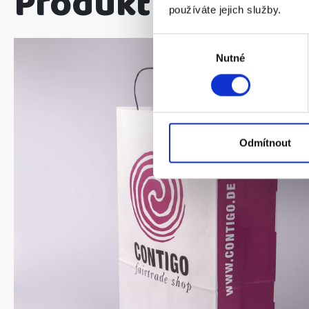
Produktion
používáte jejich služby.
Výběr
Nutné
souhlasu
Odmítnout