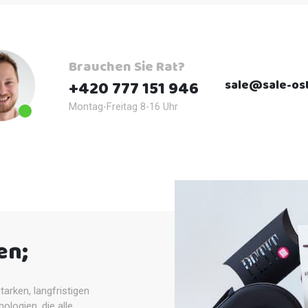
Brauchen Sie Rat?
sale@sale-ost
+420 777 151 946
Montag-Freitag 8-16 Uhr
en;
arken, langfristigen
logien, die alle