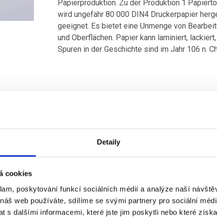
Papierproduktion. Zu der Produktion 1 Papier
wird ungefähr 80 000 DIN4 Druckerpapier herges
geeignet. Es bietet eine Unmenge von Bearbei
und Oberflächen. Papier kann laminiert, lackier
Spuren in der Geschichte sind im Jahr 106 n. Ch
Detaily
á cookies
klam, poskytování funkcí sociálních médií a analýze naší návšt
Alle
Tasche mit gedrehtem Henkel
Tasch
 náš web používáte, sdílíme se svými partnery pro sociální média
 s dalšími informacemi, které jste jim poskytli nebo které získa