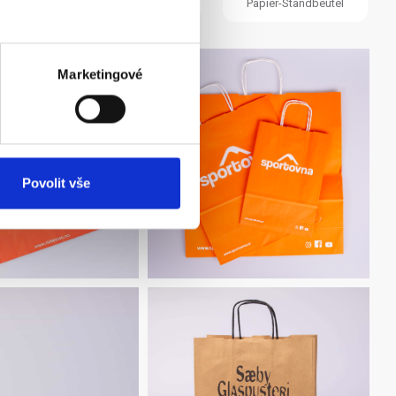
Papiertüten und Säckchen
Papier-Standbeutel
Marketingové
Povolit vše