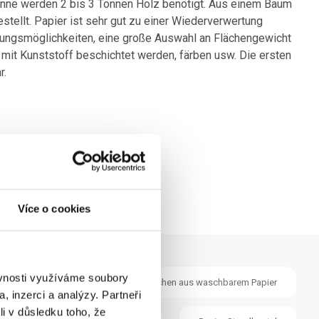
tonne werden 2 bis 3 Tonnen Holz benötigt. Aus einem Baum
tellt. Papier ist sehr gut zu einer Wiederverwertung
tungsmöglichkeiten, eine große Auswahl an Flächengewicht
t, mit Kunststoff beschichtet werden, färben usw. Die ersten
r.
Více o cookies
ěvnosti využíváme soubory
e mit flachem Henkel
Taschen aus waschbarem Papier
, inzerci a analýzy. Partneři
li v důsledku toho, že