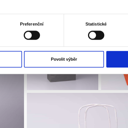
Luxustaschen
Preferenční
Statistické
Povolit výběr