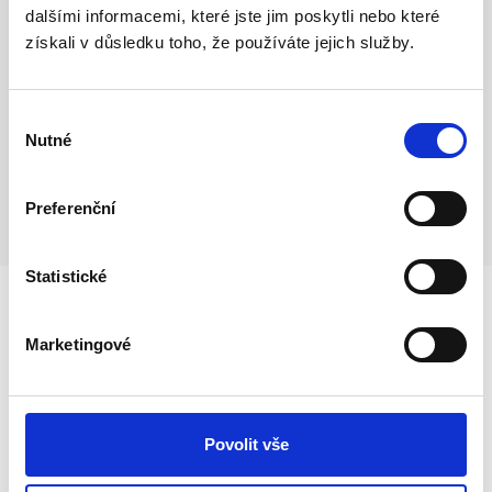
dalšími informacemi, které jste jim poskytli nebo které
získali v důsledku toho, že používáte jejich služby.
Výběr
Nutné
souhlasu
Preferenční
Statistické
Marketingové
Povolit vše
Brauchen Sie Rat?