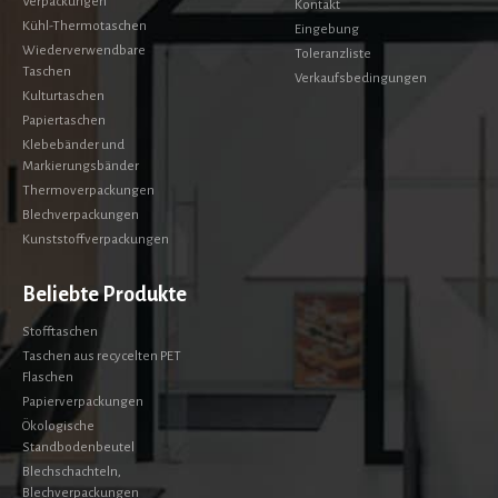
Verpackungen
Kontakt
Kühl-Thermotaschen
Eingebung
Wiederverwendbare
Toleranzliste
Taschen
Verkaufsbedingungen
Kulturtaschen
Papiertaschen
Klebebänder und
Markierungsbänder
Thermoverpackungen
Blechverpackungen
Kunststoffverpackungen
Beliebte Produkte
Stofftaschen
Taschen aus recycelten PET
Flaschen
Papierverpackungen
Ökologische
Standbodenbeutel
Blechschachteln,
Blechverpackungen