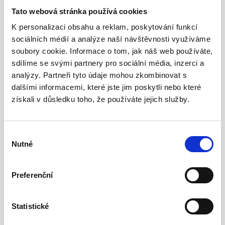
Tato webová stránka používá cookies
K personalizaci obsahu a reklam, poskytování funkcí
sociálních médií a analýze naší návštěvnosti využíváme
soubory cookie. Informace o tom, jak náš web používáte,
sdílíme se svými partnery pro sociální média, inzerci a
analýzy. Partneři tyto údaje mohou zkombinovat s
dalšími informacemi, které jste jim poskytli nebo které
získali v důsledku toho, že používáte jejich služby.
Výběr
Nutné
souhlasu
Preferenční
Statistické