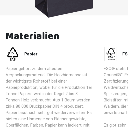
Materialien
Papier
FS
Papier gehört zu dem ältesten
FSC® steht f
Verpackungsmaterial. Die Holzbiomasse ist
Council®“. Es
der wichtigste Rohstoff bei einer
Zertifizieru
Papierproduktion, wobei für die Produktion 1er
Waldwirtscha
Tonne Papiers wird in der Regel 2 bis 3
Spielzeugen,
Tonnen Holz verbraucht. Aus 1 Baum werden
Bleistiften 
zirka 80 000 Druckpapier DIN 4 produziert.
Wäldern, die
Papier lässt sich sehr gut wiederverwerten. Es
bewirtschaft
bieten eine Unmenge von Flächengewichte,
Oberflächen, Farben. Papier kann lackiert, mit
Es gibt zehn 