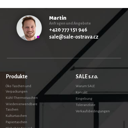
Martin
Anfragen und Angebote
+420 777 151 946
sale@sale-ostrava.cz
Produkte
SALE s.r.o.
Öko Taschen und
Warum SALE
Verpackungen
Kontakt
Kühl-Thermotaschen
Eingebung
Wiederverwendbare
Toleranzliste
Taschen
Verkaufsbedingungen
Kulturtaschen
Papiertaschen